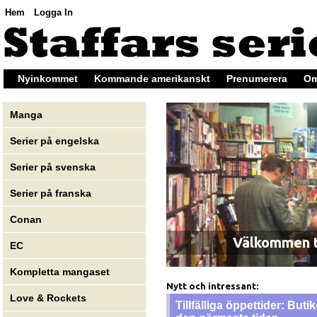
Hem
Logga In
Nyinkommet
Kommande amerikanskt
Prenumerera
Om
Manga
Serier på engelska
Serier på svenska
Serier på franska
Conan
Välkommen til
EC
Kompletta mangaset
Nytt och intressant:
Love & Rockets
Tillfälliga öppettider: But